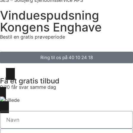
SES – Solbjerg Ejendomsservice APS
Vinduespudsning
Kongens Enghave
Bestil en gratis prøveperiode
Ring til os på 40 10 24 18
Få et gratis tilbud
9/10 får svar samme dag