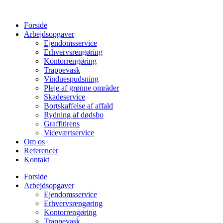
Videre
til
Forside
indhold
Arbejdsopgaver
Ejendomsservice
Erhvervsrengøring
Kontorrengøring
Trappevask
Vinduespudsning
Pleje af grønne områder
Skadeservice
Bortskaffelse af affald
Rydning af dødsbo
Graffitirens
Viceværtservice
Om os
Referencer
Kontakt
Forside
Arbejdsopgaver
Ejendomsservice
Erhvervsrengøring
Kontorrengøring
Trappevask