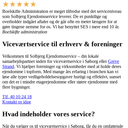
★★★★★
Boelskifte Administration er meget tilfredse med det serviceniveau
som Solbjerg Ejendomsservice leverer. De er punktlige og
overholder indgået aftaler og de går ofte en meter længere for at
gøre tingene nemme for os. Vi har benyttet SES i mere end 10 år.
Boelskifte administration
Viceværtservice til erhverv & foreninger
Velkommen til Solbjerg Ejendomsservice – din lokale
samarbejdspartner inden for viceværtservice i Søborg eller
Greve
Strand
. Vi hjælper foreninger og virksomheder med at holde deres
ejendomme i topform. Med mange års erfaring i branchen kan vi
løse alle typer vedligeholdelsesopgaver hurtigt og effektivt, uanset
om det er i mindre etageejendomme eller større ejendomme med
flere bygninger.
Tlf. 40 10 24 18
Kontakt os idag
Hvad indeholder vores service?
Når du vælger os til viceværtservice i Søborg, får du en omfattende