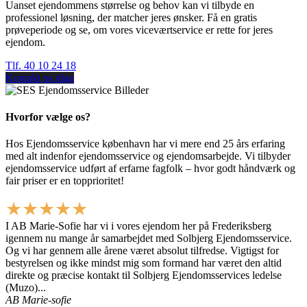
Uanset ejendommens størrelse og behov kan vi tilbyde en
professionel løsning, der matcher jeres ønsker. Få en gratis
prøveperiode og se, om vores viceværtservice er rette for jeres
ejendom.
Tlf. 40 10 24 18
Kontakt os idag
Hvorfor vælge os?
Hos Ejendomsservice københavn har vi mere end 25 års erfaring
med alt indenfor ejendomsservice og ejendomsarbejde. Vi tilbyder
ejendomsservice udført af erfarne fagfolk – hvor godt håndværk og
fair priser er en topprioritet!
★★★★★
I AB Marie-Sofie har vi i vores ejendom her på Frederiksberg
igennem nu mange år samarbejdet med Solbjerg Ejendomsservice.
Og vi har gennem alle årene været absolut tilfredse. Vigtigst for
bestyrelsen og ikke mindst mig som formand har været den altid
direkte og præcise kontakt til Solbjerg Ejendomsservices ledelse
(Muzo)...
AB Marie-sofie