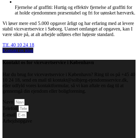
Fjernelse af graffiti: Hurtig og effektiv fjernelse af graffiti for
at holde ejendommen præsentabel og fri for uønsket hærværk.
Vi løser mere end 5.000 opgaver årligt og har erfaring med at levere
stabil viceværtservice i Søborg. Uanset omfanget af opgaven, kan I
være sikre på, at alt arbejde udføres efter højeste standard.
Tlf. 40 10 24 18
Kontakt os idag
Kontakt os for viceværtservice i København
Har du brug for viceværtservice i København? Ring til os på +45 40
10 24 18, send en mail til kontakt@solbjerg-ejendomsservice.dk,
eller udfyld vores kontaktformular, så vi kan aftale en dag til at
gennemgå din ejendom eller boligforening.
Navn
Telefon
E-mail
Arbejdsopgave