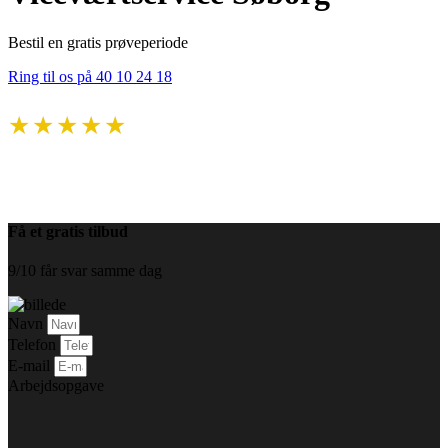
Bestil en gratis prøveperiode
Ring til os på 40 10 24 18
★★★★★
fordelt på +100 anmeldelser
Få et gratis tilbud
9/10 får svar samme dag
Navn
Telefon
E-mail
Arbejdsopgave