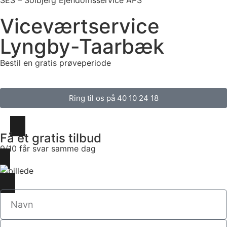
SES – Solbjerg Ejendomsservice APS
Viceværtservice
Lyngby-Taarbæk
Bestil en gratis prøveperiode
Ring til os på 40 10 24 18
Få et gratis tilbud
9/10 får svar samme dag