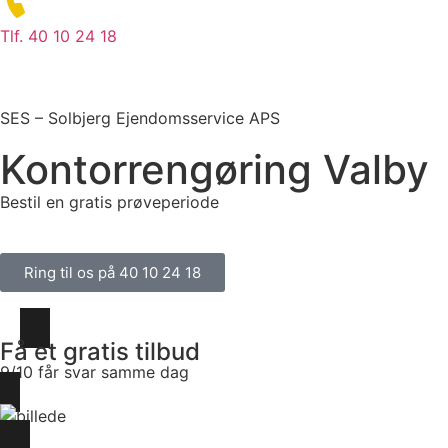
Tlf. 40 10 24 18
SES – Solbjerg Ejendomsservice APS
Kontorrengøring Valby
Bestil en gratis prøveperiode
Ring til os på 40 10 24 18
Få et gratis tilbud
9/10 får svar samme dag