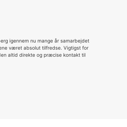
★★
ksberg igennem nu mange år samarbejdet
Boelskifte
e været absolut tilfredse. Vigtigst for
Ejendomsse
 altid direkte og præcise kontakt til
længere fo
Boelskifte 