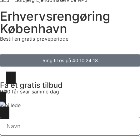
SES – Solbjerg Ejendomsservice APS
Erhvervsrengøring
København
Bestil en gratis prøveperiode
Ring til os på 40 10 24 18
Få et gratis tilbud
9/10 får svar samme dag