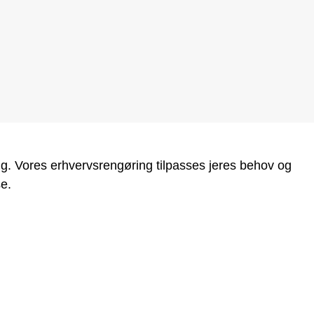
B
g. Vores erhvervsrengøring tilpasses jeres behov og
se.