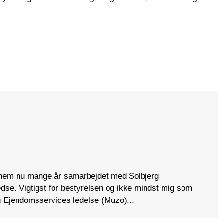
ennem nu mange år samarbejdet med Solbjerg
B
dse. Vigtigst for bestyrelsen og ikke mindst mig som
p
rg Ejendomsservices ledelse (Muzo)...
b