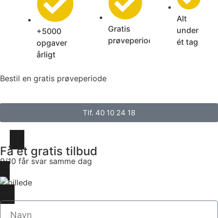
Alt
Gratis
under
+5000
prøveperiode
ét tag
opgaver
årligt
Bestil en gratis prøveperiode
Tlf. 40 10 24 18
Få et gratis tilbud
9/10 får svar samme dag