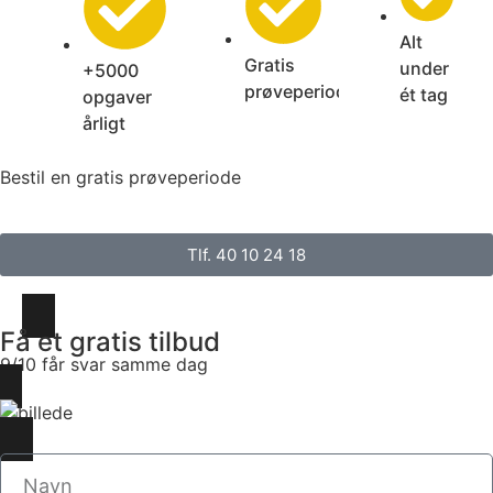
Alt
Gratis
under
+5000
prøveperiode
ét tag
opgaver
årligt
Bestil en gratis prøveperiode
Tlf. 40 10 24 18
Få et gratis tilbud
9/10 får svar samme dag