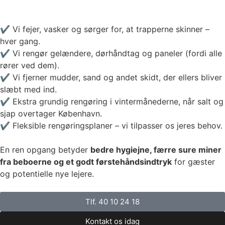
✔️ Vi fejer, vasker og sørger for, at trapperne skinner –
hver gang.
✔️ Vi rengør gelændere, dørhåndtag og paneler (fordi alle
rører ved dem).
✔️ Vi fjerner mudder, sand og andet skidt, der ellers bliver
slæbt med ind.
✔️ Ekstra grundig rengøring i vintermånederne, når salt og
sjap overtager København.
✔️ Fleksible rengøringsplaner – vi tilpasser os jeres behov.
En ren opgang betyder
bedre hygiejne, færre sure miner
fra beboerne og et godt førstehåndsindtryk
for gæster
og potentielle nye lejere.
Tlf. 40 10 24 18
Kontakt os idag